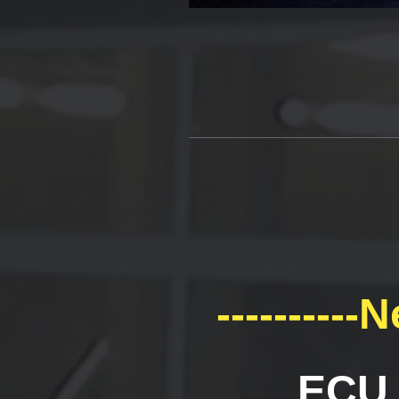
---------
ECU 