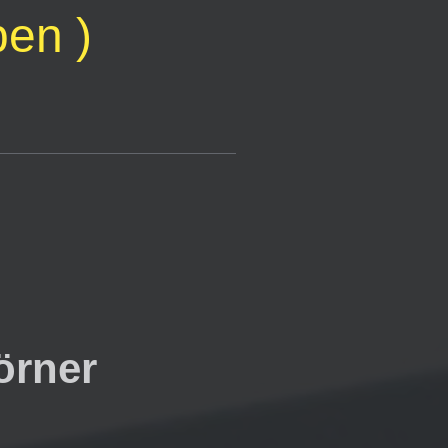
ben )
örner