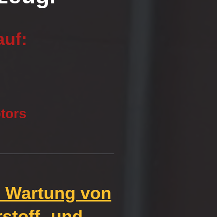
auf:
tors
nd Wartung von
stoff- und