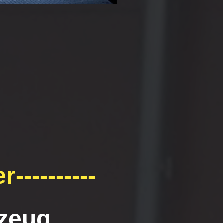
----------
zeug.