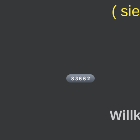
( si
Will